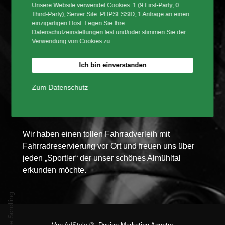
Unsere Website verwendet Cookies: 1 (9 First-Party; 0
Fachkenntnissen und freundlichem Service zur
Third-Party), Server Site: PHPSESSID, 1 Anfrage an einen
Verfügung.
einzigartigen Host. Legen Sie Ihre
Datenschutzeinstellungen fest und/oder stimmen Sie der
Verwendung von Cookies zu.
2Rad Jessen e.K. bietet Fahrräder für jede
Sportart an von Citybikes, Trekkingräder,
Ich bin einverstanden
Mountainbikes oder Sporträder inklusive eine
Vielzahl von Zubehör an von Top
Zum Datenschutz
Herstellermarken für Fahrräder in Kelheim –
Niederbayern.
Wir haben einen tollen Fahrradverleih mit
Fahrradreservierung vor Ort und freuen uns über
jeden „Sportler“ der unser schönes Almühltal
erkunden möchte.
Side Scrolling