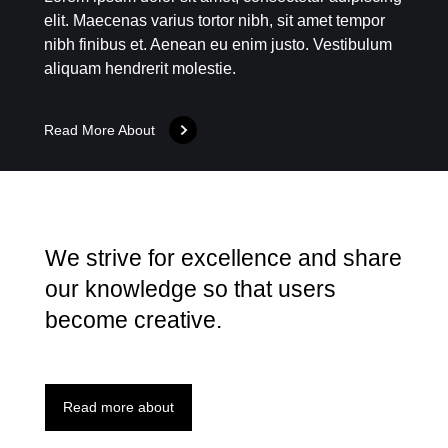
i
elit. Maecenas varius tortor nibh, sit amet tempor
s
nibh finibus et. Aenean eu enim justo. Vestibulum
t
aliquam hendrerit molestie.
e
r
t
Read More About
e
We strive for excellence and share
our knowledge so that users
become creative.
Read more about