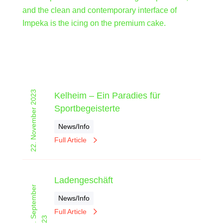
and the clean and contemporary interface of
Impeka is the icing on the premium cake.
K
e
22. November 2023
Kelheim – Ein Paradies für
l
Sportbegeisterte
h
News/Info
e
i
Full Article
m
–
L
E
a
Ladengeschäft
i
2
4
.
e
p
t
e
m
b
e
r
2
0
2
d
News/Info
n
e
Full Article
P
n
S
3