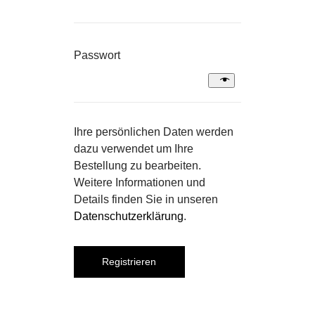
f
o
E
Passwort
r
r
d
f
e
o
Ihre persönlichen Daten werden
r
r
dazu verwendet um Ihre
l
Bestellung zu bearbeiten.
d
i
Weitere Informationen und
e
Details finden Sie in unseren
c
r
Datenschutzerklärung
.
h
l
i
Registrieren
c
h