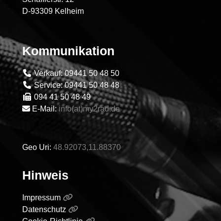
D-93309 Kelheim
Kommunikation
Verkauf: 09441 50 48 50
Service: 09441 50 48 48
094 41 50 48 49
E-Mail:
info(at)my2rad.de
Geo Uri:
48.92073,11.88370
Hinweis
Impressum
Datenschutz