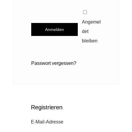
e
o
r
r
l
Angemel
d
Anmelden
i
det
e
c
bleiben
r
h
l
Passwort vergessen?
i
c
h
Registrieren
E
E-Mail-Adresse
r