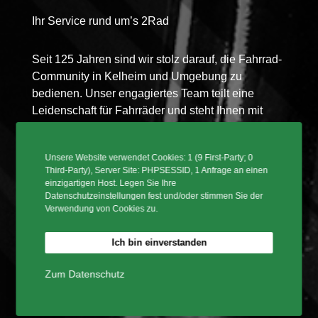
Ihr Service rund um’s 2Rad
Seit 125 Jahren sind wir stolz darauf, die Fahrrad-
Community in Kelheim und Umgebung zu
bedienen. Unser engagiertes Team teilt eine
Leidenschaft für Fahrräder und steht Ihnen mit
Fachkenntnissen und freundlichem Service zur
Verfügung.
Unsere Website verwendet Cookies: 1 (9 First-Party; 0
Third-Party), Server Site: PHPSESSID, 1 Anfrage an einen
2Rad Jessen e.K. bietet Fahrräder für jede
einzigartigen Host. Legen Sie Ihre
Datenschutzeinstellungen fest und/oder stimmen Sie der
Sportart an von Citybikes, Trekkingräder,
Verwendung von Cookies zu.
Mountainbikes oder Sporträder inklusive eine
Vielzahl von Zubehör an von Top
Ich bin einverstanden
Herstellermarken für Fahrräder in Kelheim –
Niederbayern.
Zum Datenschutz
Wir haben einen tollen Fahrradverleih mit