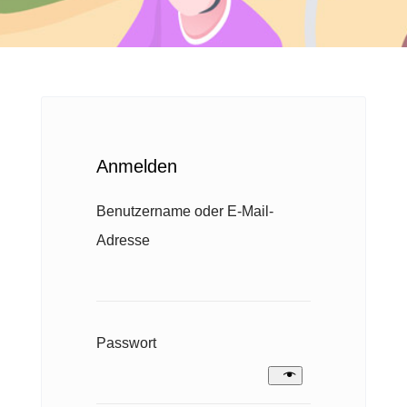
Anmelden
Benutzername oder E-Mail-
E
Adresse
r
f
o
E
Passwort
r
r
d
f