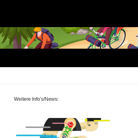
In den Warenkorb
Weitere Info's/News:
F
a
h