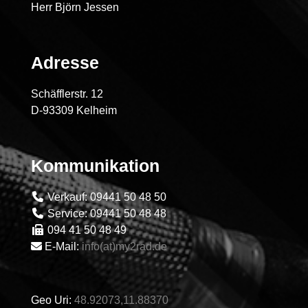
Herr Björn Jessen
Adresse
Schäfflerstr. 12
D-93309 Kelheim
Kommunikation
Verkauf: 09441 50 48 50
Service: 09441 50 48 48
094 41 50 48 49
E-Mail:
info(at)my2rad.de
Geo Uri:
48.92073,11.88370