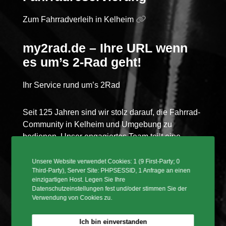
Zum Fahrradverleih in Kelheim
my2rad.de – Ihre URL wenn
es um’s 2-Rad geht!
Ihr Service rund um’s 2Rad
Seit 125 Jahren sind wir stolz darauf, die Fahrrad-
Community in Kelheim und Umgebung zu
bedienen. Unser engagiertes Team teilt eine
Leidenschaft für Fahrräder und steht Ihnen mit
Fachkenntnissen und freundlichem Service zur
Unsere Website verwendet Cookies: 1 (9 First-Party; 0
Third-Party), Server Site: PHPSESSID, 1 Anfrage an einen
Verfügung.
einzigartigen Host. Legen Sie Ihre
Datenschutzeinstellungen fest und/oder stimmen Sie der
Verwendung von Cookies zu.
2Rad Jessen e.K. bietet Fahrräder für jede
Sportart an von Citybikes, Trekkingräder,
Ich bin einverstanden
Mountainbikes oder Sporträder inklusive eine