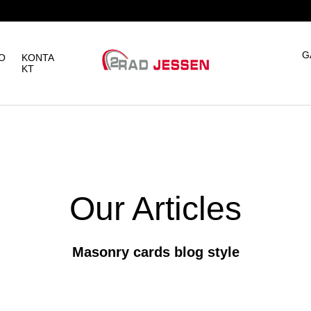
G
O
KONTA
KT
Our Articles
Masonry cards blog style