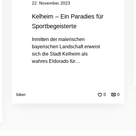
P
f
22. November 2023
a
t
r
Kelheim – Ein Paradies für
a
Sportbegeisterte
d
i
Inmitten der malerischen
e
bayerischen Landschaft erweist
s
sich die Stadt Kelheim als
f
wahres Eldorado für…
ü
r
S
p
biker
0
0
o
r
t
b
e
g