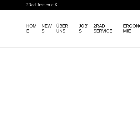
2Rad Jessen e.K.
HOM
NEW
ÜBER
JOB’
2RAD
ERGON
E
S
UNS
S
SERVICE
MIE