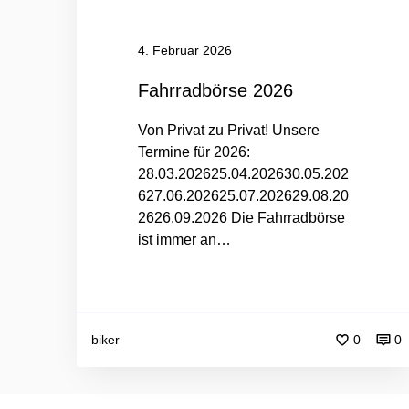
e
2
0
4. Februar 2026
2
Fahrradbörse 2026
6
Von Privat zu Privat! Unsere
Termine für 2026:
28.03.202625.04.202630.05.202
627.06.202625.07.202629.08.20
2626.09.2026 Die Fahrradbörse
ist immer an…
biker
0
0