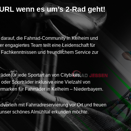
 URL wenn es um’s 2-Rad geht!
lz darauf, die Fahrrad-Community in Kelheim und
engagiertes Team teilt eine Leidenschaft für
t Fachkenntnissen und freundlichem Service zur
äder für jede Sportart an von Citybikes,
oder Sporträder inklusive eine Vielzahl von
rmarken für Fahrräder in Kelheim – Niederbayern.
dverleih mit Fahrradreservierung vor Ort und freuen
r unser schönes Almühltal erkunden möchte.