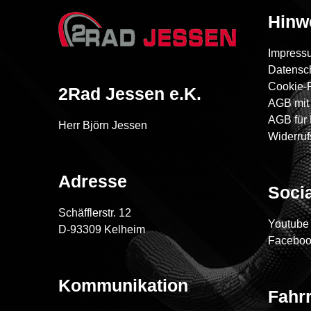
Hinw
Impres
Datensc
Cookie-R
2Rad Jessen e.K.
AGB mit 
AGB für
Herr Björn Jessen
Widerruf
Adresse
Socia
Schäfflerstr. 12
Youtub
D-93309 Kelheim
Facebo
Kommunikation
Fahr