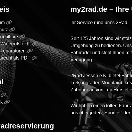
eis
my2rad.de – Ihre
sum
Ihr Service rund um’s 2Rad
hutz
ichtlinie
Seit 125 Jahren sind wir sto
Widerrufsrecht
Umgebung zu bedienen. Unser 
 Reparaturen
Fahrräder und steht Ihnen mi
srecht als PDF
Verfügung.
2Rad Jessen e.K. bietet Fahrr
l
Trekkingräder, Mountainbikes 
Zubehör an von Top Herstelle
e
ok
Wir haben einen tollen Fahrra
uns über jeden „Sportler“ de
radreservierung