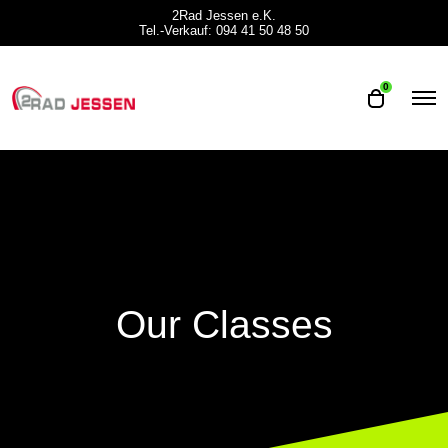
2Rad Jessen e.K.
Tel.-Verkauf: 094 41 50 48 50
0
O
O
p
p
e
e
n
n
M
e
c
n
a
u
r
t
Our Classes