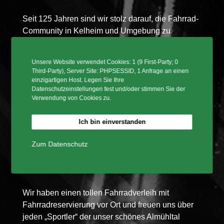
Seit 125 Jahren sind wir stolz darauf, die Fahrrad-
Community in Kelheim und Umgebung zu
bedienen. Unser engagiertes Team teilt eine
Leidenschaft für Fahrräder und steht Ihnen mit
Unsere Website verwendet Cookies: 1 (9 First-Party; 0
Fachkenntnissen und freundlichem Service zur
Third-Party), Server Site: PHPSESSID, 1 Anfrage an einen
Verfügung.
einzigartigen Host. Legen Sie Ihre
Datenschutzeinstellungen fest und/oder stimmen Sie der
Verwendung von Cookies zu.
2Rad Jessen e.K. bietet Fahrräder für jede
Sportart an von Citybikes, Trekkingräder,
Ich bin einverstanden
Mountainbikes oder Sporträder inklusive eine
Vielzahl von Zubehör an von Top
Zum Datenschutz
Herstellermarken für Fahrräder in Kelheim –
Niederbayern.
Wir haben einen tollen Fahrradverleih mit
Fahrradreservierung vor Ort und freuen uns über
jeden „Sportler“ der unser schönes Almühltal