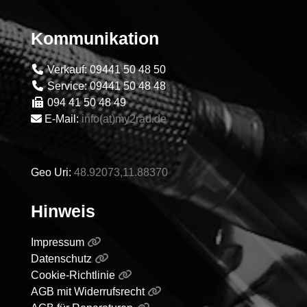
Kommunikation
Verkauf: 09441 50 48 50
Service: 09441 50 48 48
094 41 50 48 49
E-Mail:
info(at)my2rad.de
Geo Uri:
48.92073,11.88370
Hinweis
Impressum
Datenschutz
Cookie-Richtlinie
AGB mit Widerrufsrecht