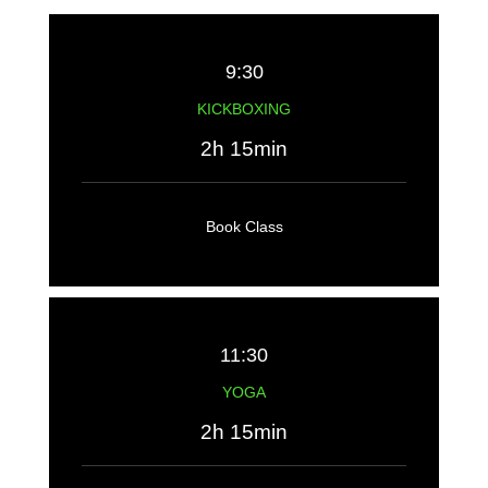
9:30
KICKBOXING
2h 15min
Book Class
11:30
YOGA
2h 15min