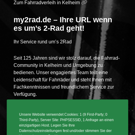
Zum Fahrradverleih in Kelheim
my2rad.de – Ihre URL wenn
es um’s 2-Rad geht!
Ihr Service rund um’s 2Rad
Seit 125 Jahren sind wir stolz darauf, die Fahrrad-
Community in Kelheim und Umgebung zu
bedienen. Unser engagiertes Team teilt eine
Leidenschaft für Fahrräder und steht Ihnen mit
Fachkenntnissen und freundlichem Service zur
Verfügung.
2Rad Jessen e.K. bietet Fahrräder für jede
Unsere Website verwendet Cookies: 1 (9 First-Party; 0
Sportart an von Citybikes, Trekkingräder,
Third-Party), Server Site: PHPSESSID, 1 Anfrage an einen
Mountainbikes oder Sporträder inklusive eine
einzigartigen Host. Legen Sie Ihre
Datenschutzeinstellungen fest und/oder stimmen Sie der
Vielzahl von Zubehör an von Top